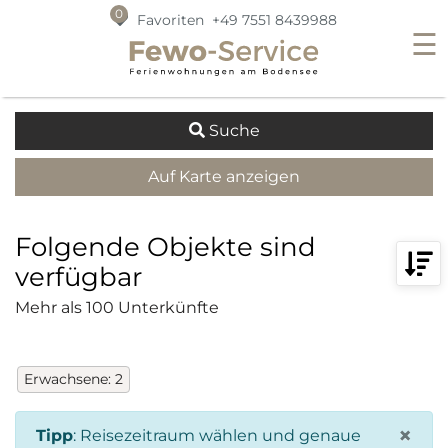
0
Favoriten
+49 7551 8439988
☰
Der Lageplan kann nicht angezeigt werden, da Sie der
Suche
Verwendung von OpenStreetMap noch nicht zugestimmt
haben.
Auf Karte anzeigen
Die Datenschutzerklärung von OpenStreetMap finden Sie
unter
https://osmfoundation.org/wiki/Privacy_Policy
Lageplan auf dieser Seite laden
Folgende Objekte sind
Lageplan auf allen Seiten laden
verfügbar
Mehr als 100 Unterkünfte
Erwachsene
:
2
×
Tipp
:
Reisezeitraum wählen und genaue