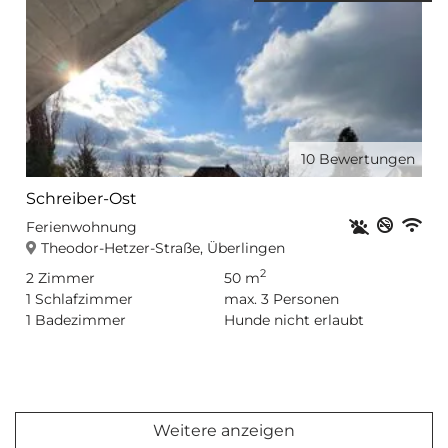
10
Bewertungen
Schreiber-Ost
Haustiere er
Nichtr
Privat
WL
Ferienwohnung
Theodor-Hetzer-Straße, Überlingen
2
2
Zimmer
50 m
1
Schlafzimmer
max.
3
Personen
1
Badezimmer
Hunde nicht erlaubt
Weitere anzeigen