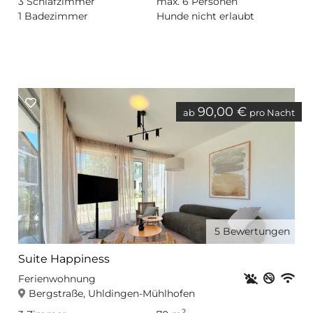
3
Schlafzimmer
max.
6
Personen
1
Badezimmer
Hunde nicht erlaubt
90,00 €
ab
pro Nacht
5
Bewertungen
Suite Happiness
Haustiere er
Nichtr
Privat
WL
Ferienwohnung
Bergstraße, Uhldingen-Mühlhofen
2