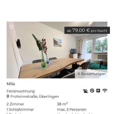
79,00 €
ab
pro Nacht
6
Bewertungen
Mila
Haustiere erla
Nichtrauc
Privat
WL
Ferienwohnung
Frohsinnstraße, Überlingen
2
2
Zimmer
38 m
1
Schlafzimmer
max.
3
Personen