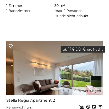
2
1
Zimmer
30 m
1
Badezimmer
max.
2
Personen
Hunde nicht erlaubt
114,00 €
ab
pro Nacht
9
Bewertungen
Stella Regia Apartment 2
Haustiere erla
Nichtrauc
Privat
WL
Ferienwohnung