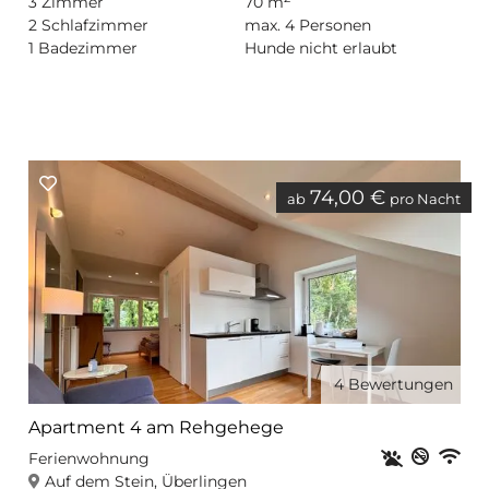
3
Zimmer
70 m
2
Schlafzimmer
max.
4
Personen
1
Badezimmer
Hunde nicht erlaubt
74,00 €
ab
pro Nacht
4
Bewertungen
Apartment 4 am Rehgehege
Haustiere er
Nichtr
Privat
WL
Ferienwohnung
Auf dem Stein, Überlingen