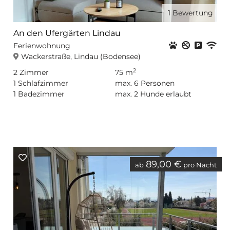
1
Bewertung
An den Ufergärten Lindau
Haustiere er
Nichtrauc
Privat
WL
Ferienwohnung
Wackerstraße, Lindau (Bodensee)
2
2
Zimmer
75 m
1
Schlafzimmer
max.
6
Personen
1
Badezimmer
max.
2
Hunde erlaubt
89,00 €
ab
pro Nacht