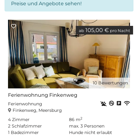
Preise und Angebote sehen!
105,00 €
ab
pro Nacht
10
Bewertungen
Ferienwohnung Finkenweg
Haustiere erla
Nichtrauc
Privat
WL
Ferienwohnung
Finkenweg, Meersburg
2
4
Zimmer
86 m
2
Schlafzimmer
max.
3
Personen
1
Badezimmer
Hunde nicht erlaubt