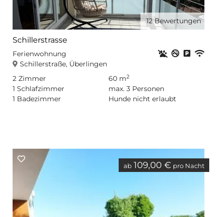
12
Bewertungen
Schillerstrasse
Haustiere erla
Nichtrauc
Privat
WL
Ferienwohnung
Schillerstraße, Überlingen
2
2
Zimmer
60 m
1
Schlafzimmer
max.
3
Personen
1
Badezimmer
Hunde nicht erlaubt
109,00 €
ab
pro Nacht