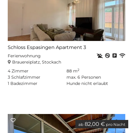
Schloss Espasingen Apartment 3
Haustiere erla
Nichtrauc
Privat
WL
Ferienwohnung
Brauereiplatz, Stockach
2
4
Zimmer
88 m
3
Schlafzimmer
max.
6
Personen
1
Badezimmer
Hunde nicht erlaubt
82,00 €
ab
pro Nacht