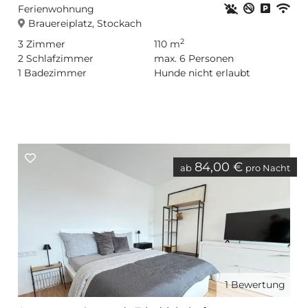
Haustiere erla
Nichtrauc
Privat
WL
Ferienwohnung
Brauereiplatz, Stockach
2
3
Zimmer
110 m
2
Schlafzimmer
max.
6
Personen
1
Badezimmer
Hunde nicht erlaubt
84,00 €
ab
pro Nacht
1
Bewertung