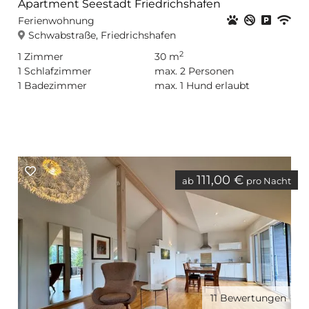
Apartment Seestadt Friedrichshafen
Haustiere er
Nichtrauc
Privat
WL
Ferienwohnung
Schwabstraße, Friedrichshafen
2
1
Zimmer
30 m
1
Schlafzimmer
max.
2
Personen
1
Badezimmer
max.
1
Hund erlaubt
111,00 €
ab
pro Nacht
11
Bewertungen