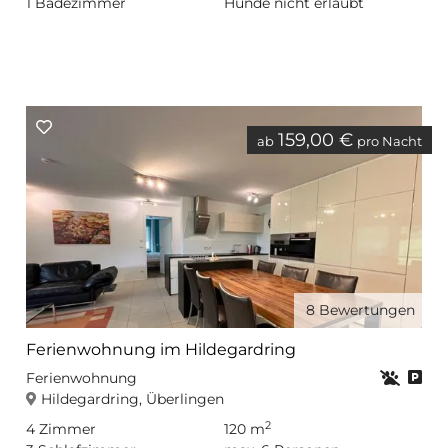
1
Badezimmer
Hunde nicht erlaubt
159,00 €
ab
pro Nacht
8
Bewertungen
Ferienwohnung im Hildegardring
Haustier
Nicht
Pri
WL
Ferienwohnung
Hildegardring, Überlingen
2
4
Zimmer
120 m