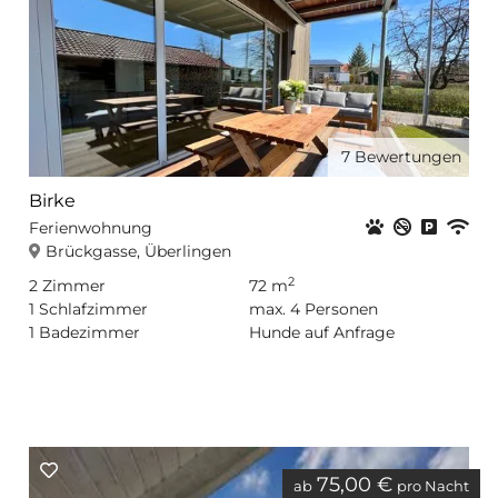
7
Bewertungen
Birke
Haustiere er
Nichtrauc
Privat
WL
Ferienwohnung
Brückgasse, Überlingen
2
2
Zimmer
72 m
1
Schlafzimmer
max.
4
Personen
1
Badezimmer
Hunde auf Anfrage
75,00 €
ab
pro Nacht