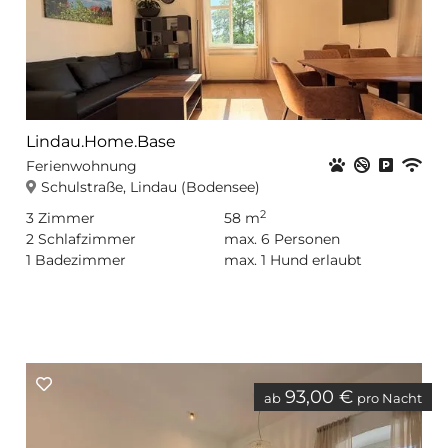
Lindau.Home.Base
Haustiere er
Nichtrauc
Privat
WL
Ferienwohnung
Schulstraße, Lindau (Bodensee)
2
3
Zimmer
58 m
2
Schlafzimmer
max.
6
Personen
1
Badezimmer
max.
1
Hund erlaubt
93,00 €
ab
pro Nacht