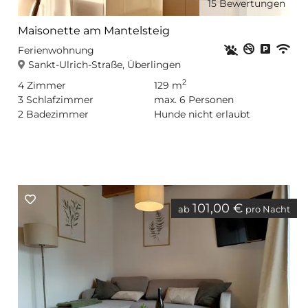
15
Bewertungen
Maisonette am Mantelsteig
Haustiere erla
Nichtrauc
Privat
WL
Ferienwohnung
Sankt-Ulrich-Straße, Überlingen
2
4
Zimmer
129 m
3
Schlafzimmer
max.
6
Personen
2
Badezimmer
Hunde nicht erlaubt
101,00 €
ab
pro Nacht