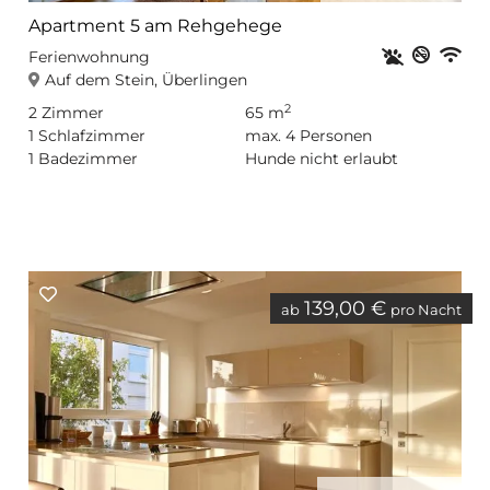
Apartment 5 am Rehgehege
Haustiere er
Nichtr
Privat
WL
Ferienwohnung
Auf dem Stein, Überlingen
2
2
Zimmer
65 m
1
Schlafzimmer
max.
4
Personen
1
Badezimmer
Hunde nicht erlaubt
139,00 €
ab
pro Nacht