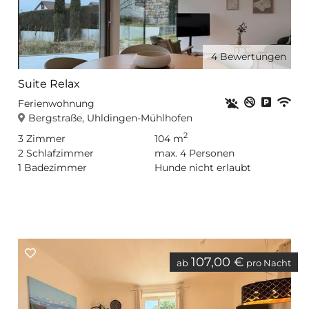
4
Bewertungen
Suite Relax
Haustiere erla
Nichtrauc
Privat
WL
Ferienwohnung
Bergstraße, Uhldingen-Mühlhofen
2
3
Zimmer
104 m
2
Schlafzimmer
max.
4
Personen
1
Badezimmer
Hunde nicht erlaubt
107,00 €
ab
pro Nacht