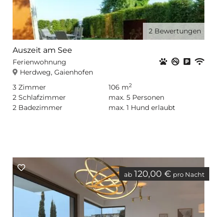
2
Bewertungen
Auszeit am See
Haustiere er
Nichtrauc
Privat
WL
Ferienwohnung
Herdweg, Gaienhofen
2
3
Zimmer
106 m
2
Schlafzimmer
max.
5
Personen
2
Badezimmer
max.
1
Hund erlaubt
120,00 €
ab
pro Nacht