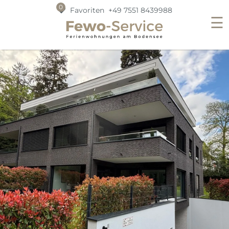
0
Favoriten
+49 7551 8439988
☰