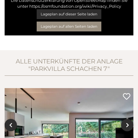
Die Datenschutzerklärung von OpenStreetMap finden Sie
unter
https://osmfoundation.org/wiki/Privacy_Policy
Lageplan auf dieser Seite laden
Lageplan auf allen Seiten laden
ALLE UNTERKÜNFTE DER ANLAGE
"PARKVILLA SCHACHEN 7"
‹
›